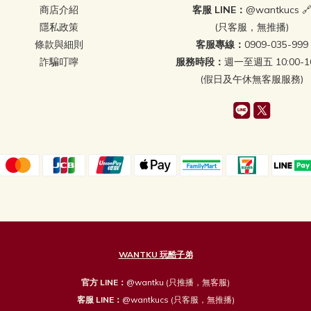
商店介紹
客服 LINE：
@wantkucs 
隱私政策
(只客服，無推播)
條款與細則
客服專線：
0909-035-999
詐騙叮嚀
服務時段：
週一至週五 10:00-16
(假日及午休無客服服務)
WANTKU 玩酷子弟
官方 LINE：
@wantku
(只推播，無客服)
客服 LINE：
@wantkucs
(只客服，無推播)