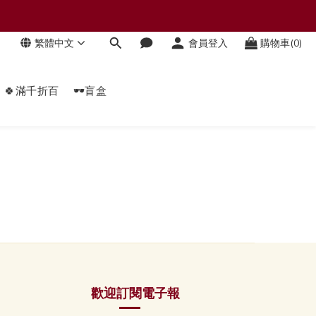
繁體中文
會員登入
購物車(0)
🍀滿千折百
🕶️盲盒
歡迎訂閱電子報