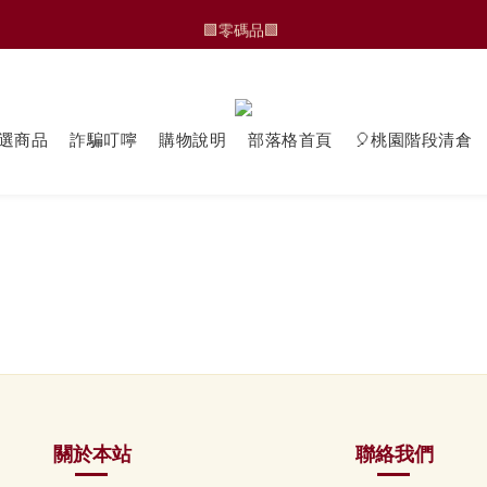
🆕 運動褲/家居褲
🟩零碼品🟩 
🆕 運動褲/家居褲
選商品
詐騙叮嚀
購物說明
部落格首頁
🎈桃園階段清倉
關於本站
聯絡我們