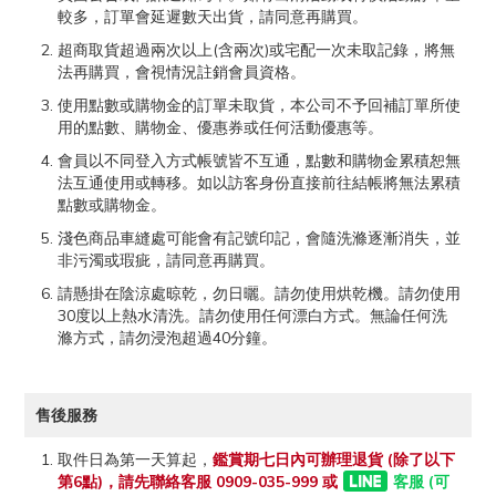
較多，訂單會延遲數天出貨，請同意再購買。
超商取貨超過兩次以上(含兩次)或宅配一次未取記錄，將無
法再購買，會視情況註銷會員資格。
使用點數或購物金的訂單未取貨，本公司不予回補訂單所使
用的點數、購物金、優惠券或任何活動優惠等。
會員以不同登入方式帳號皆不互通，點數和購物金累積恕無
法互通使用或轉移。如以訪客身份直接前往結帳將無法累積
點數或購物金。
淺色商品車縫處可能會有記號印記，會隨洗滌逐漸消失，並
非污濁或瑕疵，請同意再購買。
請懸掛在陰涼處晾乾，勿日曬。請勿使用烘乾機。請勿使用
30度以上熱水清洗。請勿使用任何漂白方式。無論任何洗
滌方式，請勿浸泡超過40分鐘。
售後服務
取件日為第一天算起，
鑑賞期七日內可辦理退貨 (除了以下
第6點)，請先聯絡客服 0909-035-999 或
客服 (可