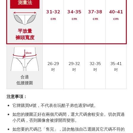
測量法
31-32
34-35
37-38
40-41
cm
cm
cm
cm
平放量
褲頭寬度
26-29
29-32
32-35
35-41
吋
吋
吋
吋
合適
低腰腰圍
注意事項：
它牌購買M號，不代表在玩酷子弟也適穿M號。
如您的腰圍正好在兩個尺碼間，選大尺碼會較安全。切勿買過
小尺碼，否則圖像會被撐開而變形。
如您要的尺碼已「售完」，請勿勉強自己選購其它尺碼不符的