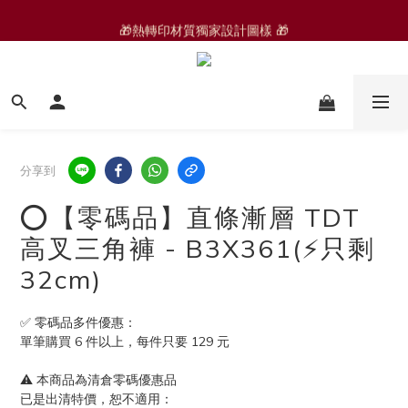
🎁熱轉印材質獨家設計圖樣 🎁
🆕 運動褲/家居褲
🟩零碼品🟩 
🆕 運動褲/家居褲
分享到
⭕️【零碼品】直條漸層 TDT
高叉三角褲 - B3X361(⚡️只剩
32cm)
✅ 零碼品多件優惠：
單筆購買 6 件以上，每件只要 129 元
⚠️ 本商品為清倉零碼優惠品
已是出清特價，恕不適用：