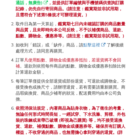
通話，無廣告)
，並提供訂單編號與手機號碼供查詢訂購
記錄，勿先自行寄回商品。(請注意：鑑賞期並非試用期，
且需符合下述第5條規才可辦理退貨。)
取件日為第一天算起，
鑑賞期七日內未確認訂購的商品數量
與品質，且未即時向本公司反映，不予以補償商品、退款、
點數、購物金、優惠券等。(請注意：鑑賞期並非試用期。)
如收到「錯誤」或「缺件」商品，請
點擊這裡
了解後續
處理方式，請同意再購買。
訂單
凡使用點數、購物金或優惠券抵扣，若退貨將不會回
補
。退款則依照每件商品的點數、購物金或優惠券扣除比例
計算退款金額 。
每筆訂單僅提供全部退貨或部份退貨，可退款或購物金。不
接受換色或換尺寸，請辦理退貨，若有需要請重新購買。商
品瑕疵換貨、商品少補寄的狀況，配送費用均由本公司負
擔。
依照消保法規定，內著商品為貼身衣物，為了衛生的考量，
無論任何形式時間長短，一經試穿、下水洗滌、剪標、外包
裝的珠鍊或束帶己破壞 (即視為己購買) 等，均不接受退換
貨、退款、補償點數、購物金或優惠券等。確保所有訂購人
權益，不收穿過的商品，也無需擔心拿到穿過的退貨。(詳