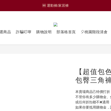
🆕 運動褲/家居褲
🎁熱轉印材質獨家設計圖樣 🎁
🟩零碼品🟩 
🆕 運動褲/家居褲
選商品
詐騙叮嚀
購物說明
部落格首頁
🎈桃園階段清倉
【超值包
包臀三角褲 
本賣場商品己特價打折
不管你有多少購物金、
或任何折扣都不❌適用
如果你要抵用購物金，