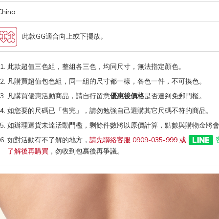
China
此款GG適合向上或下擺放。
此款超值三色組，整組各三色，均同尺寸，無法指定顏色。
凡購買超值包色組，同一組的尺寸都一樣，各色一件，不可換色。
凡購買優惠活動商品，請自行留意
優惠後價格
是否達到免郵門檻。
如您要的尺碼已「售完」，請勿勉強自己選購其它尺碼不符的商品。
如辦理退貨未達活動門檻，剩餘件數將以原價計算，點數與購物金將
如對活動有不了解的地方，
請先聯絡客服 0909-035-999 或
了解後再購買
，勿收到包裹後再爭議。