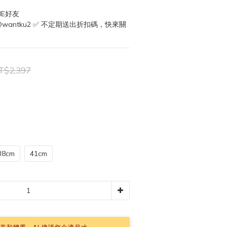
NE好友
 @wantku2 ✅ 不定期送出折扣碼，快來關
T$2,397
38cm
41cm