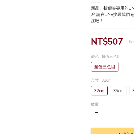
-----
新品、折價券專用的LI
🔎 請在LINE搜尋我們
注吧！
NT$507
N
顏色
: 超值三色組
超值三色組
尺寸
: 32cm
32cm
35cm
數量