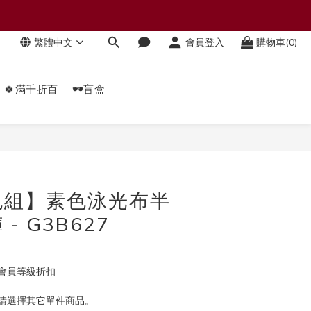
繁體中文
會員登入
購物車(0)
🍀滿千折百
🕶️盲盒
立即購買
色組】素色泳光布半
- G3B627
會員等級折扣
請選擇其它單件商品。