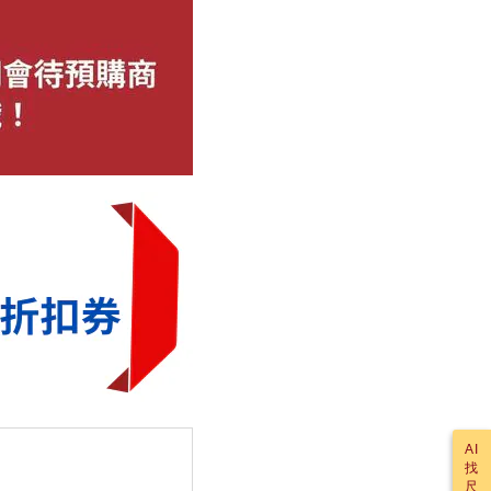
AI
找
尺