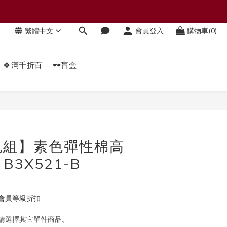
繁體中文
會員登入
購物車(0)
🍀滿千折百
🕶️盲盒
立即購買
色組】素色彈性棉高
B3X521-B
會員等級折扣
請選擇其它單件商品。