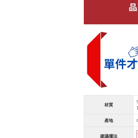
材質
產地
建議
擺法