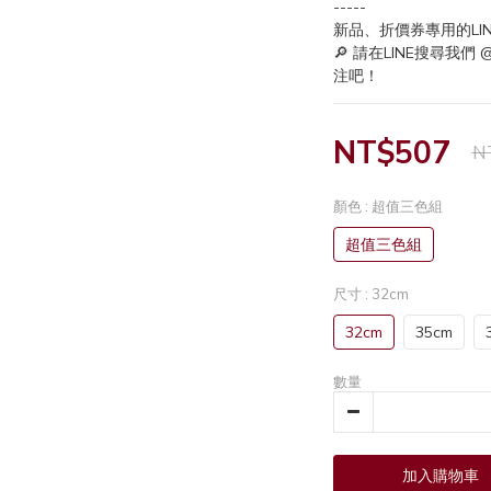
-----
新品、折價券專用的LI
🔎 請在LINE搜尋我們
注吧！
NT$507
N
顏色
: 超值三色組
超值三色組
尺寸
: 32cm
32cm
35cm
數量
加入購物車