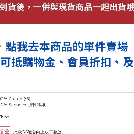
90% Cotton (棉)
10% Spandex (彈性纖維)
China
此款GG適合向上或下擺放。