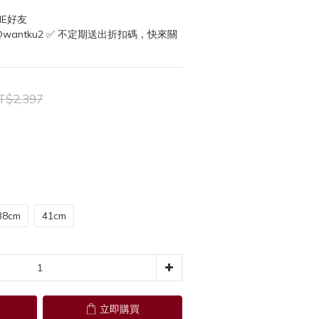
NE好友
 @wantku2 ✅ 不定期送出折扣碼，快來關
T$2,397
38cm
41cm
立即購買