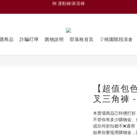
🎁熱轉印材質獨家設計圖樣 🎁
🆕 運動褲/家居褲
🟩零碼品🟩 
🆕 運動褲/家居褲
選商品
詐騙叮嚀
購物說明
部落格首頁
🎈桃園階段清倉
【超值包
叉三角褲 - 
本賣場商品己特價打折
不管你有多少購物金、
或任何折扣都不❌適用
如果你要抵用購物金，