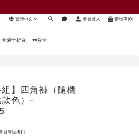
繁體中文
會員登入
購物車(0)
🍀滿千折百
🕶️盲盒
立即購買
件組】四角褲（隨機
款色）-
5
會員等級折扣