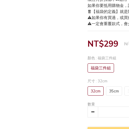
如果你要抵用購物金，
🧧【福袋的定義】就是
⚠️如果你有買過，或買
⚠️一定會重覆款式，會
NT$299
N
顏色
: 福袋三件組
福袋三件組
尺寸
: 32cm
32cm
35cm
數量