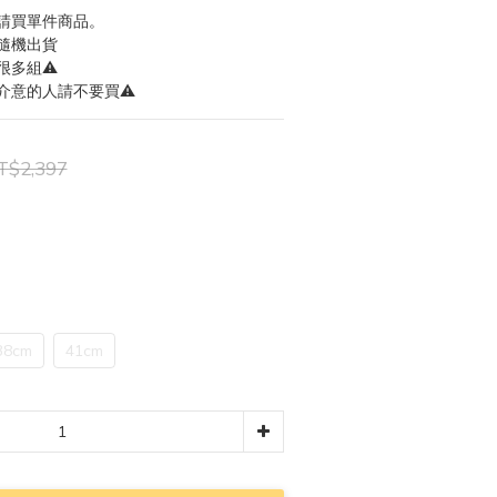
請買單件商品。
隨機出貨
很多組⚠️
介意的人請不要買⚠️
T$2,397
38cm
41cm