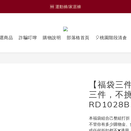
🆕 運動褲/家居褲
🆕 運動褲/家居褲
🎁熱轉印材質獨家設計圖樣 🎁
🟩零碼品🟩 
選商品
詐騙叮嚀
購物說明
部落格首頁
🎈桃園階段清倉
🆕 運動褲/家居褲
【福袋三
三件，不挑
RD1028B
本福袋組合己整組打折
不管你有多少購物金、
或任何折扣都不❌適用