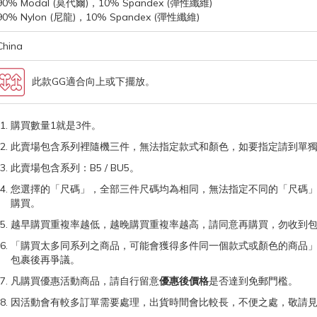
90% Modal (莫代爾)，10% Spandex (彈性纖維)
90% Nylon (尼龍)，10% Spandex (彈性纖維)
China
此款GG適合向上或下擺放。
購買數量1就是3件。
此賣場包含系列裡隨機三件，無法指定款式和顏色，如要指定請到單
此賣場包含系列：B5 / BU5。
您選擇的「尺碼」，全部三件尺碼均為相同，無法指定不同的「尺碼
購買。
越早購買重複率越低，越晚購買重複率越高，請同意再購買，勿收到
「購買太多同系列之商品，可能會獲得多件同一個款式或顏色的商品
包裹後再爭議。
凡購買優惠活動商品，請自行留意
優惠後價格
是否達到免郵門檻。
因活動會有較多訂單需要處理，出貨時間會比較長，不便之處，敬請