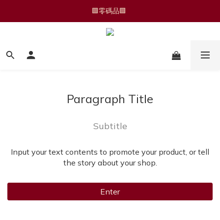
🆕 運動褲/家居褲
🟩零碼品🟩 
🆕 運動褲/家居褲
Paragraph Title
Subtitle
Input your text contents to promote your product, or tell
the story about your shop.
Enter