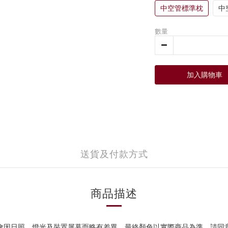
中空管標準枕
中
數量
加入購物車
送貨及付款方式
商品描述
會因日照、燈光及裝置屏幕而略有差異，
最終顏色以實際商品為準，請同