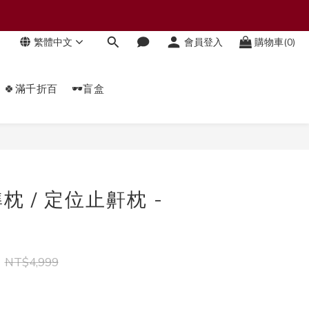
繁體中文
會員登入
購物車(0)
🍀滿千折百
🕶️盲盒
立即購買
 / 定位止鼾枕 -
NT$4,999