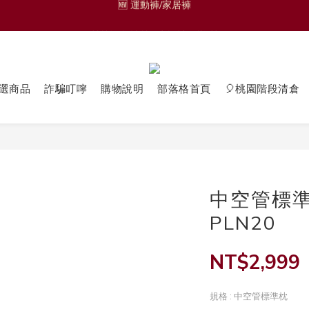
🎁熱轉印材質獨家設計圖樣 🎁
🆕 運動褲/家居褲
🟩零碼品🟩 
🆕 運動褲/家居褲
選商品
詐騙叮嚀
購物說明
部落格首頁
🎈桃園階段清倉
中空管標準枕
PLN20
NT$2,999
規格
: 中空管標準枕