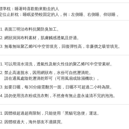
標準枕：睡著時喜歡動來動去的人
定位止鼾枕：睡眠姿勢較固定的人，例：左側睡、右側睡、仰頭睡 。
表面三明治布料抗菌防臭加工。
網狀洞洞布料素材，肌膚觸感透氣且舒適。
無毒無味聚乙烯PE中空管填充，回復彈性高，非廉價之吸管填充。
可以用清水清洗，透氣性及耐久性佳的聚乙烯PE中空管素材。
禁止高速脫水，因用網狀布，水份可自然瀝滴乾。
請在通風處陰乾瀝滴乾即可（可用風扇或除濕機吹）。
如要日曬，每30分鐘需翻另一面，日曬不可超過二小時為限。
請勿使用洗衣粉或洗衣劑，不然會有無止盡永遠清不完的泡泡。
因體積超過超商限制，只能使用「黑貓宅急便」運送。
因體積過大，海外朋友不適購買。