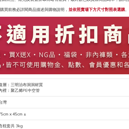
購買前務必詳閱商品描述與購物說明，
並依照賣場下方尺寸對照表選購
。
複層：三明治布洞洞材質
內裡：聚乙烯PE中空管
台灣
75cm x 45cm ±
含枕套共 3kg