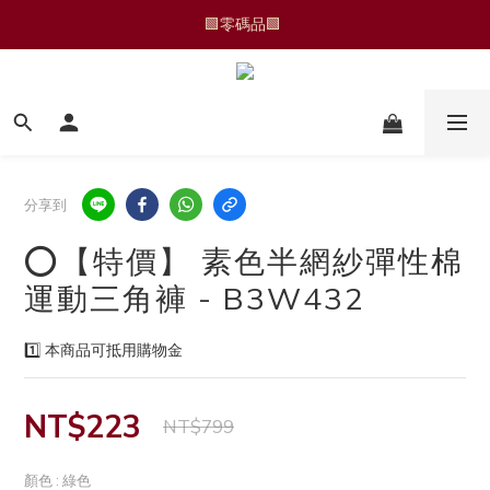
🆕 運動褲/家居褲
🆕 運動褲/家居褲
分享到
⭕️【特價】 素色半網紗彈性棉
運動三角褲 - B3W432
1️⃣ 本商品可抵用購物金
NT$223
NT$799
顏色
: 綠色