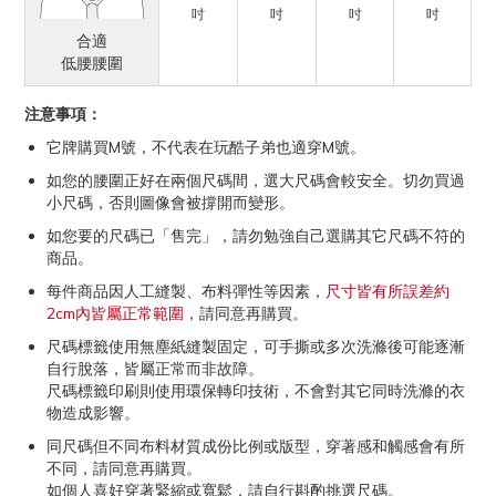
吋
吋
吋
吋
合適
低腰腰圍
注意事項：
它牌購買M號，不代表在玩酷子弟也適穿M號。
如您的腰圍正好在兩個尺碼間，選大尺碼會較安全。切勿買過
小尺碼，否則圖像會被撐開而變形。
如您要的尺碼已「售完」，請勿勉強自己選購其它尺碼不符的
商品。
每件商品因人工縫製、布料彈性等因素，
尺寸皆有所誤差約
2cm內皆屬正常範圍
，請同意再購買。
尺碼標籤使用無塵紙縫製固定，可手撕或多次洗滌後可能逐漸
自行脫落，皆屬正常而非故障。
尺碼標籤印刷則使用環保轉印技術，不會對其它同時洗滌的衣
物造成影響。
同尺碼但不同布料材質成份比例或版型，穿著感和觸感會有所
不同，請同意再購買。
如個人喜好穿著緊縮或寬鬆，請自行斟酌挑選尺碼。