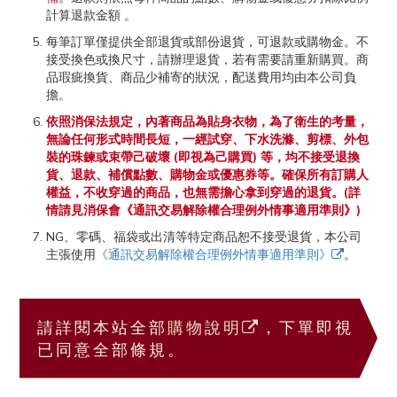
計算退款金額 。
每筆訂單僅提供全部退貨或部份退貨，可退款或購物金。不
接受換色或換尺寸，請辦理退貨，若有需要請重新購買。商
品瑕疵換貨、商品少補寄的狀況，配送費用均由本公司負
擔。
依照消保法規定，內著商品為貼身衣物，為了衛生的考量，
無論任何形式時間長短，一經試穿、下水洗滌、剪標、外包
裝的珠鍊或束帶己破壞 (即視為己購買) 等，均不接受退換
貨、退款、補償點數、購物金或優惠券等。確保所有訂購人
權益，不收穿過的商品，也無需擔心拿到穿過的退貨。(詳
情請見消保會《通訊交易解除權合理例外情事適用準則》)
NG、零碼、福袋或出清等特定商品恕不接受退貨，本公司
主張使用
《通訊交易解除權合理例外情事適用準則》
。
請詳閱本站全部
購物說明
，下單即視
已同意全部條規。