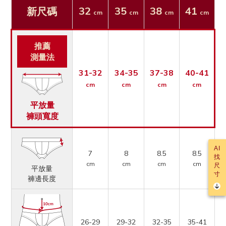
32
35
38
41
新尺碼
cm
cm
cm
cm
推薦
測量法
31-32
34-35
37-38
40-41
cm
cm
cm
cm
平放量
褲頭寬度
AI
7
8
8.5
8.5
找
cm
cm
cm
cm
尺
平放量
寸
褲邊長度
26-29
29-32
32-35
35-41