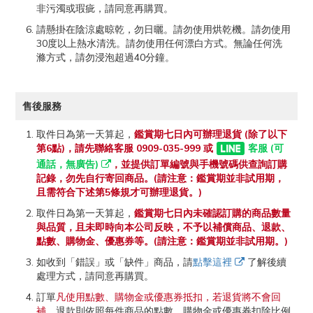
非污濁或瑕疵，請同意再購買。
請懸掛在陰涼處晾乾，勿日曬。請勿使用烘乾機。請勿使用
30度以上熱水清洗。請勿使用任何漂白方式。無論任何洗
滌方式，請勿浸泡超過40分鐘。
售後服務
取件日為第一天算起，
鑑賞期七日內可辦理退貨 (除了以下
第6點)，請先聯絡客服 0909-035-999 或
客服 (可
通話，無廣告)
，並提供訂單編號與手機號碼供查詢訂購
記錄，勿先自行寄回商品。(請注意：鑑賞期並非試用期，
且需符合下述第5條規才可辦理退貨。)
取件日為第一天算起，
鑑賞期七日內未確認訂購的商品數量
與品質，且未即時向本公司反映，不予以補償商品、退款、
點數、購物金、優惠券等。(請注意：鑑賞期並非試用期。)
如收到「錯誤」或「缺件」商品，請
點擊這裡
了解後續
處理方式，請同意再購買。
訂單
凡使用點數、購物金或優惠券抵扣，若退貨將不會回
補
。退款則依照每件商品的點數、購物金或優惠券扣除比例