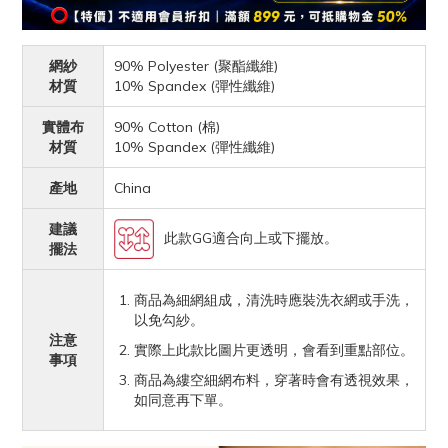
網紗
90% Polyester (聚酯纖維)
材質
10% Spandex (彈性纖維)
實體布
90% Cotton (棉)
材質
10% Spandex (彈性纖維)
產地
China
建議
此款GG適合向上或下擺放。
擺法
商品為細網組成，清洗時應裝洗衣網或手洗，
以免勾紗。
注意
實際上此款比圖片更透明，會看到重點部位。
事項
商品為縷空細網布料，穿著時會有透視效果，
如同意再下單。