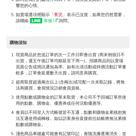
響您的心情。
如賣場選項裡顯示
「售完」
表示已沒貨，如果您仍然需要，
請聯絡
客服
詢問。
購物須知
現貨商品於您送訂單的次一工作日即會出貨 (周末例假日不
出貨，週五午後訂單均順延至下周一)。預購商品則以賣場
頁面公告或簡訊通知為準。如有出清活動或特價活動訂單量
較多，訂單會延遲數天出貨，請同意再購買。
超商取貨超過兩次以上(含兩次)或宅配一次未取記錄，將無
法再購買，會視情況註銷會員資格。
使用點數或購物金的訂單未取貨，本公司不予回補訂單所使
用的點數、購物金、優惠券或任何活動優惠等。
會員以不同登入方式帳號皆不互通，點數和購物金累積恕無
法互通使用或轉移。如以訪客身份直接前往結帳將無法累積
點數或購物金。
淺色商品車縫處可能會有記號印記，會隨洗滌逐漸消失，並