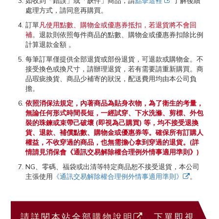
如收到「錯誤」或「缺件」商品，請
點擊這裡
了解後續
處理方式，請同意再購買。
訂單
凡使用點數、購物金或優惠券抵扣，若退貨將不會回
補
。退款則依照每件商品的點數、購物金或優惠券扣除比例
計算退款金額 。
每筆訂單僅提供全部退貨或部份退貨，可退款或購物金。不
接受換色或換尺寸，請辦理退貨，若有需要請重新購買。商
品瑕疵換貨、商品少補寄的狀況，配送費用均由本公司負
擔。
依照消保法規定，內著商品為貼身衣物，為了衛生的考量，
無論任何形式時間長短，一經試穿、下水洗滌、剪標、外包
裝的珠鍊或束帶己破壞 (即視為己購買) 等，均不接受退換
貨、退款、補償點數、購物金或優惠券等。確保所有訂購人
權益，不收穿過的商品，也無需擔心拿到穿過的退貨。(詳
情請見消保會《通訊交易解除權合理例外情事適用準則》)
NG、零碼、福袋或出清等特定商品恕不接受退貨，本公司
主張使用
《通訊交易解除權合理例外情事適用準則》
。
請詳閱本站全部
購物說明
，下單即視