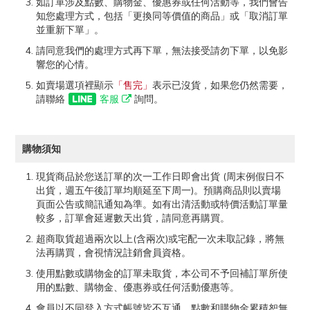
如訂單涉及點數、購物金、優惠券或任何活動等，我們會告
知您處理方式，包括「更換同等價值的商品」或「取消訂單
並重新下單」。
請同意我們的處理方式再下單，無法接受請勿下單，以免影
響您的心情。
如賣場選項裡顯示
「售完」
表示已沒貨，如果您仍然需要，
請聯絡
客服
詢問。
購物須知
現貨商品於您送訂單的次一工作日即會出貨 (周末例假日不
出貨，週五午後訂單均順延至下周一)。預購商品則以賣場
頁面公告或簡訊通知為準。如有出清活動或特價活動訂單量
較多，訂單會延遲數天出貨，請同意再購買。
超商取貨超過兩次以上(含兩次)或宅配一次未取記錄，將無
法再購買，會視情況註銷會員資格。
使用點數或購物金的訂單未取貨，本公司不予回補訂單所使
用的點數、購物金、優惠券或任何活動優惠等。
會員以不同登入方式帳號皆不互通，點數和購物金累積恕無