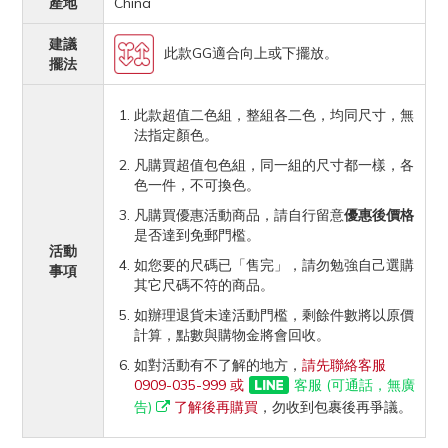
產地
China
建議
此款GG適合向上或下擺放。
擺法
此款超值二色組，整組各二色，均同尺寸，無
法指定顏色。
凡購買超值包色組，同一組的尺寸都一樣，各
色一件，不可換色。
凡購買優惠活動商品，請自行留意
優惠後價格
是否達到免郵門檻。
活動
如您要的尺碼已「售完」，請勿勉強自己選購
事項
其它尺碼不符的商品。
如辦理退貨未達活動門檻，剩餘件數將以原價
計算，點數與購物金將會回收。
如對活動有不了解的地方，
請先聯絡客服
0909-035-999 或
客服 (可通話，無廣
告)
了解後再購買
，勿收到包裹後再爭議。