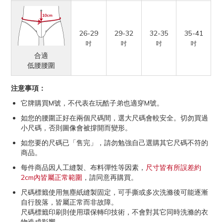
26-29
29-32
32-35
35-41
吋
吋
吋
吋
合適
低腰腰圍
注意事項：
它牌購買M號，不代表在玩酷子弟也適穿M號。
如您的腰圍正好在兩個尺碼間，選大尺碼會較安全。切勿買過
小尺碼，否則圖像會被撐開而變形。
如您要的尺碼已「售完」，請勿勉強自己選購其它尺碼不符的
商品。
每件商品因人工縫製、布料彈性等因素，
尺寸皆有所誤差約
2cm內皆屬正常範圍
，請同意再購買。
尺碼標籤使用無塵紙縫製固定，可手撕或多次洗滌後可能逐漸
自行脫落，皆屬正常而非故障。
尺碼標籤印刷則使用環保轉印技術，不會對其它同時洗滌的衣