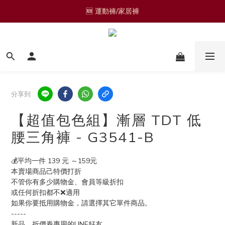
🆕 運動褲/家居褲
🎁熱轉印材質獨家設計圖樣 🎁
🟩零碼品🟩 
🆕 運動褲/家居褲
分享到
【超值包色組】漸層 TDT 低
腰三角褲 - G3541-B
💰平均一件 139 元 ～159元 
本賣場商品己特價打折
不管你有多少購物金、會員等級折扣
或任何折扣都不❌適用
如果你要抵用購物金，請選擇其它單件商品。
-----
新品、折價券專用的LINE好友