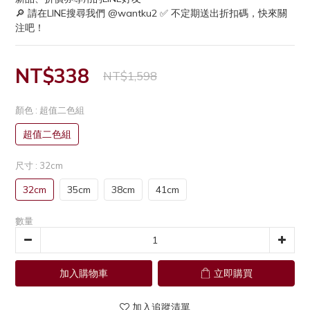
🔎 請在LINE搜尋我們 @wantku2 ✅ 不定期送出折扣碼，快來關
注吧！
NT$338
NT$1,598
顏色
: 超值二色組
超值二色組
尺寸
: 32cm
32cm
35cm
38cm
41cm
數量
加入購物車
立即購買
加入追蹤清單