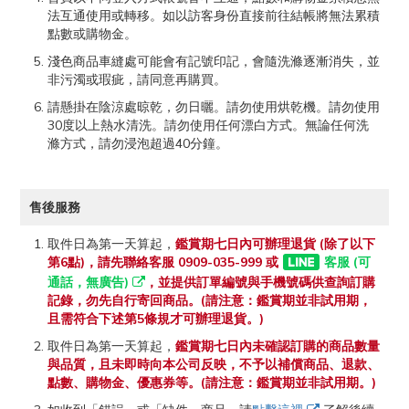
法互通使用或轉移。如以訪客身份直接前往結帳將無法累積
點數或購物金。
淺色商品車縫處可能會有記號印記，會隨洗滌逐漸消失，並
非污濁或瑕疵，請同意再購買。
請懸掛在陰涼處晾乾，勿日曬。請勿使用烘乾機。請勿使用
30度以上熱水清洗。請勿使用任何漂白方式。無論任何洗
滌方式，請勿浸泡超過40分鐘。
售後服務
取件日為第一天算起，
鑑賞期七日內可辦理退貨 (除了以下
第6點)，請先聯絡客服 0909-035-999 或
客服 (可
通話，無廣告)
，並提供訂單編號與手機號碼供查詢訂購
記錄，勿先自行寄回商品。(請注意：鑑賞期並非試用期，
且需符合下述第5條規才可辦理退貨。)
取件日為第一天算起，
鑑賞期七日內未確認訂購的商品數量
與品質，且未即時向本公司反映，不予以補償商品、退款、
點數、購物金、優惠券等。(請注意：鑑賞期並非試用期。)