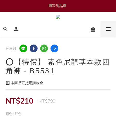
🆕 運動褲/家居褲
🆕 運動褲/家居褲
分享到
⭕️【特價】 素色尼龍基本款四
角褲 - B5531
1️⃣ 本商品可抵用購物金
NT$210
NT$799
顏色
: 紅色