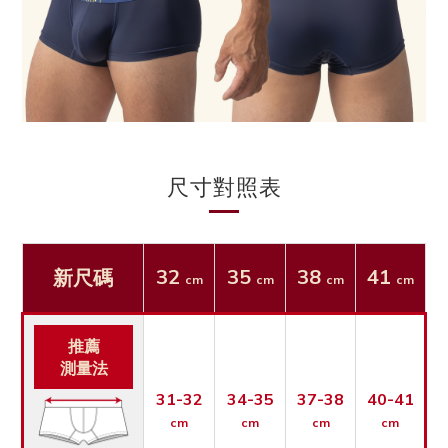
尺寸對照表
32
35
38
41
新尺碼
cm
cm
cm
cm
推薦
測量法
31-32
34-35
37-38
40-41
cm
cm
cm
cm