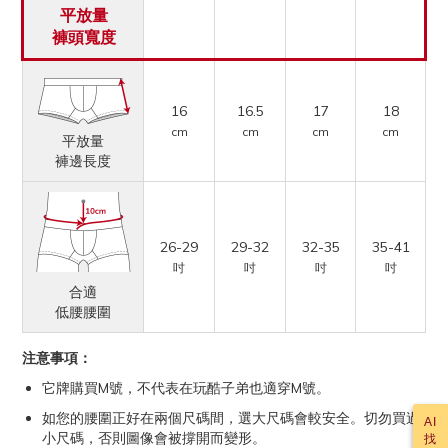
平放量
褲頭寬度
16
16.5
17
18
cm
cm
cm
cm
平放量
褲邊長度
26-29
29-32
32-35
35-41
吋
吋
吋
吋
合適
低腰腰圍
注意事項：
它牌購買M號，不代表在玩酷子弟也適穿M號。
如您的腰圍正好在兩個尺碼間，選大尺碼會較安全。切勿買過
AI
小尺碼，否則圖像會被撐開而變形。
找