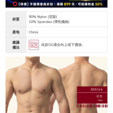
90% Nylon (尼龍)
材質
10% Spandex (彈性纖維)
產地
China
建議
此款GG適合向上或下擺放。
擺法