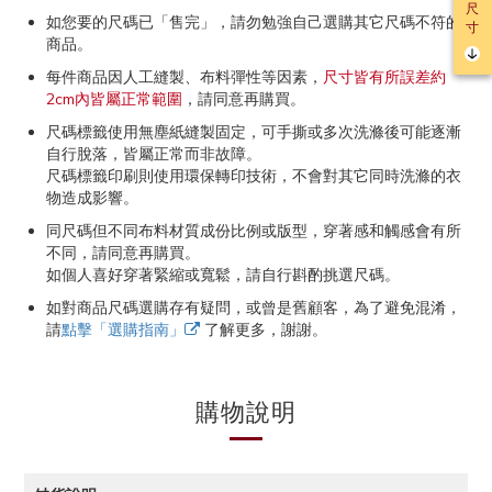
尺
如您要的尺碼已「售完」，請勿勉強自己選購其它尺碼不符的
寸
商品。
每件商品因人工縫製、布料彈性等因素，
尺寸皆有所誤差約
2cm內皆屬正常範圍
，請同意再購買。
尺碼標籤使用無塵紙縫製固定，可手撕或多次洗滌後可能逐漸
自行脫落，皆屬正常而非故障。
尺碼標籤印刷則使用環保轉印技術，不會對其它同時洗滌的衣
物造成影響。
同尺碼但不同布料材質成份比例或版型，穿著感和觸感會有所
不同，請同意再購買。
如個人喜好穿著緊縮或寬鬆，請自行斟酌挑選尺碼。
如對商品尺碼選購存有疑問，或曾是舊顧客，為了避免混淆，
請
點擊「選購指南」
了解更多，謝謝。
購物說明