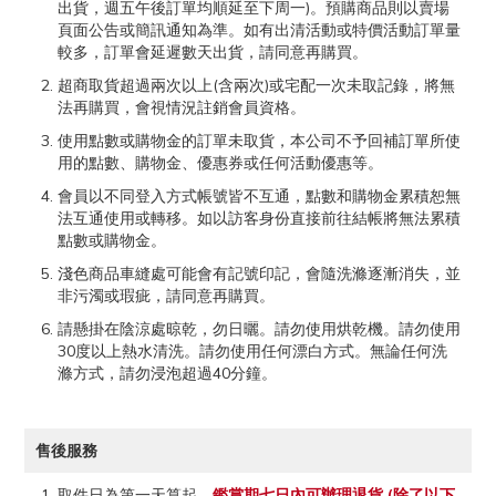
出貨，週五午後訂單均順延至下周一)。預購商品則以賣場
頁面公告或簡訊通知為準。如有出清活動或特價活動訂單量
較多，訂單會延遲數天出貨，請同意再購買。
超商取貨超過兩次以上(含兩次)或宅配一次未取記錄，將無
法再購買，會視情況註銷會員資格。
使用點數或購物金的訂單未取貨，本公司不予回補訂單所使
用的點數、購物金、優惠券或任何活動優惠等。
會員以不同登入方式帳號皆不互通，點數和購物金累積恕無
法互通使用或轉移。如以訪客身份直接前往結帳將無法累積
點數或購物金。
淺色商品車縫處可能會有記號印記，會隨洗滌逐漸消失，並
非污濁或瑕疵，請同意再購買。
請懸掛在陰涼處晾乾，勿日曬。請勿使用烘乾機。請勿使用
30度以上熱水清洗。請勿使用任何漂白方式。無論任何洗
滌方式，請勿浸泡超過40分鐘。
售後服務
取件日為第一天算起，
鑑賞期七日內可辦理退貨 (除了以下