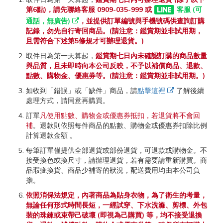
第6點)，請先聯絡客服 0909-035-999 或
客服 (可
通話，無廣告)
，並提供訂單編號與手機號碼供查詢訂購
記錄，勿先自行寄回商品。(請注意：鑑賞期並非試用期，
且需符合下述第5條規才可辦理退貨。)
取件日為第一天算起，
鑑賞期七日內未確認訂購的商品數量
與品質，且未即時向本公司反映，不予以補償商品、退款、
點數、購物金、優惠券等。(請注意：鑑賞期並非試用期。)
如收到「錯誤」或「缺件」商品，請
點擊這裡
了解後續
處理方式，請同意再購買。
訂單
凡使用點數、購物金或優惠券抵扣，若退貨將不會回
補
。退款則依照每件商品的點數、購物金或優惠券扣除比例
計算退款金額 。
每筆訂單僅提供全部退貨或部份退貨，可退款或購物金。不
接受換色或換尺寸，請辦理退貨，若有需要請重新購買。商
品瑕疵換貨、商品少補寄的狀況，配送費用均由本公司負
擔。
依照消保法規定，內著商品為貼身衣物，為了衛生的考量，
無論任何形式時間長短，一經試穿、下水洗滌、剪標、外包
裝的珠鍊或束帶己破壞 (即視為己購買) 等，均不接受退換