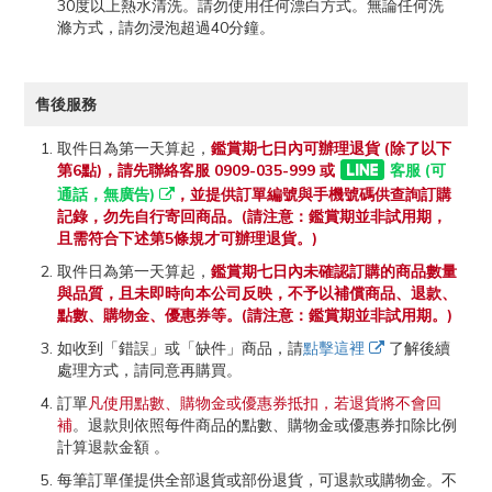
30度以上熱水清洗。請勿使用任何漂白方式。無論任何洗
滌方式，請勿浸泡超過40分鐘。
售後服務
取件日為第一天算起，
鑑賞期七日內可辦理退貨 (除了以下
第6點)，請先聯絡客服 0909-035-999 或
客服 (可
通話，無廣告)
，並提供訂單編號與手機號碼供查詢訂購
記錄，勿先自行寄回商品。(請注意：鑑賞期並非試用期，
且需符合下述第5條規才可辦理退貨。)
取件日為第一天算起，
鑑賞期七日內未確認訂購的商品數量
與品質，且未即時向本公司反映，不予以補償商品、退款、
點數、購物金、優惠券等。(請注意：鑑賞期並非試用期。)
如收到「錯誤」或「缺件」商品，請
點擊這裡
了解後續
處理方式，請同意再購買。
訂單
凡使用點數、購物金或優惠券抵扣，若退貨將不會回
補
。退款則依照每件商品的點數、購物金或優惠券扣除比例
計算退款金額 。
每筆訂單僅提供全部退貨或部份退貨，可退款或購物金。不