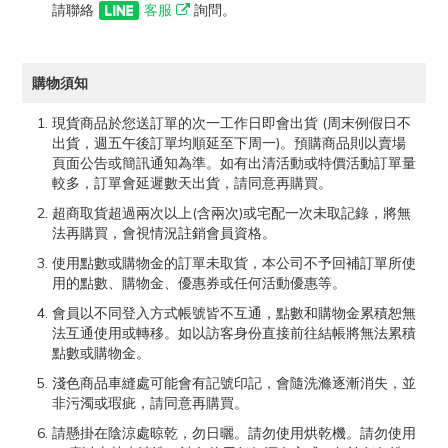
請聯絡
客服
詢問。
購物須知
現貨商品於您送訂單的次一工作日即會出貨 (周末例假日不
出貨，週五午後訂單均順延至下周一)。預購商品則以賣場
頁面公告或簡訊通知為準。如有出清活動或特價活動訂單量
較多，訂單會延遲數天出貨，請同意再購買。
超商取貨超過兩次以上(含兩次)或宅配一次未取記錄，將無
法再購買，會視情況註銷會員資格。
使用點數或購物金的訂單未取貨，本公司不予回補訂單所使
用的點數、購物金、優惠券或任何活動優惠等。
會員以不同登入方式帳號皆不互通，點數和購物金累積恕無
法互通使用或轉移。如以訪客身份直接前往結帳將無法累積
點數或購物金。
淺色商品車縫處可能會有記號印記，會隨洗滌逐漸消失，並
非污濁或瑕疵，請同意再購買。
請懸掛在陰涼處晾乾，勿日曬。請勿使用烘乾機。請勿使用