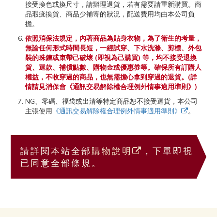
接受換色或換尺寸，請辦理退貨，若有需要請重新購買。商
品瑕疵換貨、商品少補寄的狀況，配送費用均由本公司負
擔。
依照消保法規定，內著商品為貼身衣物，為了衛生的考量，
無論任何形式時間長短，一經試穿、下水洗滌、剪標、外包
裝的珠鍊或束帶己破壞 (即視為己購買) 等，均不接受退換
貨、退款、補償點數、購物金或優惠券等。確保所有訂購人
權益，不收穿過的商品，也無需擔心拿到穿過的退貨。(詳
情請見消保會《通訊交易解除權合理例外情事適用準則》)
NG、零碼、福袋或出清等特定商品恕不接受退貨，本公司
主張使用
《通訊交易解除權合理例外情事適用準則》
。
請詳閱本站全部
購物說明
，下單即視
已同意全部條規。