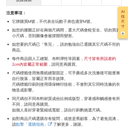
AI
注意事項：
找
它牌購買M號，不代表在玩酷子弟也適穿M號。
尺
寸
如您的腰圍正好在兩個尺碼間，選大尺碼會較安全。切勿買過
小尺碼，否則圖像會被撐開而變形。
如您要的尺碼已「售完」，請勿勉強自己選購其它尺碼不符的
商品。
每件商品因人工縫製、布料彈性等因素，
尺寸皆有所誤差約
2cm內皆屬正常範圍
，請同意再購買。
尺碼標籤使用無塵紙縫製固定，可手撕或多次洗滌後可能逐漸
自行脫落，皆屬正常而非故障。
尺碼標籤印刷則使用環保轉印技術，不會對其它同時洗滌的衣
物造成影響。
同尺碼但不同布料材質成份比例或版型，穿著感和觸感會有所
不同，請同意再購買。
如個人喜好穿著緊縮或寬鬆，請自行斟酌挑選尺碼。
如對商品尺碼選購存有疑問，或曾是舊顧客，為了避免混淆，
請
點擊「選購指南」
了解更多，謝謝。