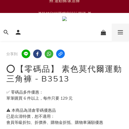
🎁熱轉印材質獨家設計圖樣 🎁
🆕 運動褲/家居褲
🟩零碼品🟩 
🆕 運動褲/家居褲
分享到
⭕️【零碼品】 素色莫代爾運動
三角褲 - B3513
✅ 零碼品多件優惠：
單筆購買 6 件以上，每件只要 129 元
⚠️ 本商品為清倉零碼優惠品
已是出清特價，恕不適用：
會員等級折扣、折價券、購物金折抵、購物車滿額優惠