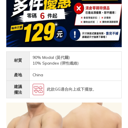
90% Modal (莫代爾)
材質
10% Spandex (彈性纖維)
產地
China
建議
此款GG適合向上或下擺放。
擺法