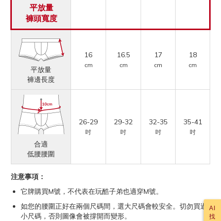
平放量
褲頭寬度
16
16.5
17
18
cm
cm
cm
cm
平放量
褲邊長度
26-29
29-32
32-35
35-41
吋
吋
吋
吋
合適
低腰腰圍
注意事項：
它牌購買M號，不代表在玩酷子弟也適穿M號。
如您的腰圍正好在兩個尺碼間，選大尺碼會較安全。切勿買過
AI
小尺碼，否則圖像會被撐開而變形。
找