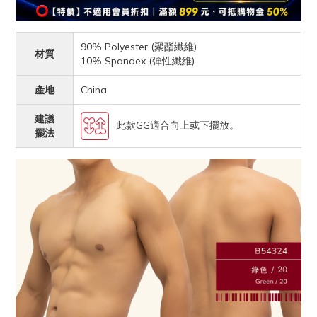
90% Polyester (聚酯纖維)
材質
10% Spandex (彈性纖維)
產地
China
建議
此款GG適合向上或下擺放。
擺法