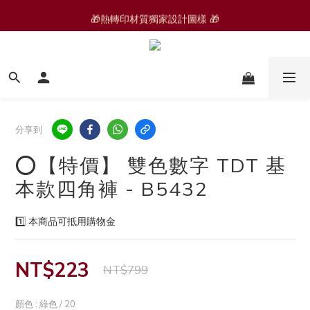
🎁熱轉印材質獨家設計圖樣 🎁
🆕 運動褲/家居褲
🟩零碼品🟩 
🆕 運動褲/家居褲
分享到
⭕️【特價】 雙色數字 TDT 基
本款四角褲 - B5432
1️⃣ 本商品可抵用購物金
NT$223
NT$799
顏色
: 綠色 / 20