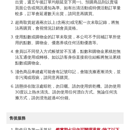
出貨，週五午後訂單均順延至下周一)。預購商品則以賣場
頁面公告或簡訊通知為準。如有出清活動或特價活動訂單量
較多，訂單會延遲數天出貨，請同意再購買。
超商取貨超過兩次以上(含兩次)或宅配一次未取記錄，將無
法再購買，會視情況註銷會員資格。
使用點數或購物金的訂單未取貨，本公司不予回補訂單所使
用的點數、購物金、優惠券或任何活動優惠等。
會員以不同登入方式帳號皆不互通，點數和購物金累積恕無
法互通使用或轉移。如以訪客身份直接前往結帳將無法累積
點數或購物金。
淺色商品車縫處可能會有記號印記，會隨洗滌逐漸消失，並
非污濁或瑕疵，請同意再購買。
請懸掛在陰涼處晾乾，勿日曬。請勿使用烘乾機。請勿使用
30度以上熱水清洗。請勿使用任何漂白方式。無論任何洗
滌方式，請勿浸泡超過40分鐘。
售後服務
取件日為第一天算起，
鑑賞期七日內可辦理退貨 (除了以下