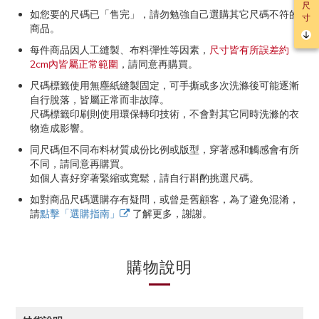
尺
如您要的尺碼已「售完」，請勿勉強自己選購其它尺碼不符的
寸
商品。
每件商品因人工縫製、布料彈性等因素，
尺寸皆有所誤差約
2cm內皆屬正常範圍
，請同意再購買。
尺碼標籤使用無塵紙縫製固定，可手撕或多次洗滌後可能逐漸
自行脫落，皆屬正常而非故障。
尺碼標籤印刷則使用環保轉印技術，不會對其它同時洗滌的衣
物造成影響。
同尺碼但不同布料材質成份比例或版型，穿著感和觸感會有所
不同，請同意再購買。
如個人喜好穿著緊縮或寬鬆，請自行斟酌挑選尺碼。
如對商品尺碼選購存有疑問，或曾是舊顧客，為了避免混淆，
請
點擊「選購指南」
了解更多，謝謝。
購物說明