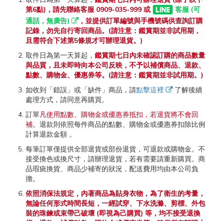
第6點)，請先聯絡客服 0909-035-999 或
客服 (可
通話，無廣告)
，並提供訂單編號與手機號碼供查詢訂購
記錄，勿先自行寄回商品。(請注意：鑑賞期並非試用期，
且需符合下述第5條規才可辦理退貨。)
取件日為第一天算起，
鑑賞期七日內未確認訂購的商品數量
與品質，且未即時向本公司反映，不予以補償商品、退款、
點數、購物金、優惠券等。(請注意：鑑賞期並非試用期。)
如收到「錯誤」或「缺件」商品，請
點擊這裡
了解後續
處理方式，請同意再購買。
訂單
凡使用點數、購物金或優惠券抵扣，若退貨將不會回
補
。退款則依照每件商品的點數、購物金或優惠券扣除比例
計算退款金額 。
每筆訂單僅提供全部退貨或部份退貨，可退款或購物金。不
接受換色或換尺寸，請辦理退貨，若有需要請重新購買。商
品瑕疵換貨、商品少補寄的狀況，配送費用均由本公司負
擔。
依照消保法規定，內著商品為貼身衣物，為了衛生的考量，
無論任何形式時間長短，一經試穿、下水洗滌、剪標、外包
裝的珠鍊或束帶己破壞 (即視為己購買) 等，均不接受退換