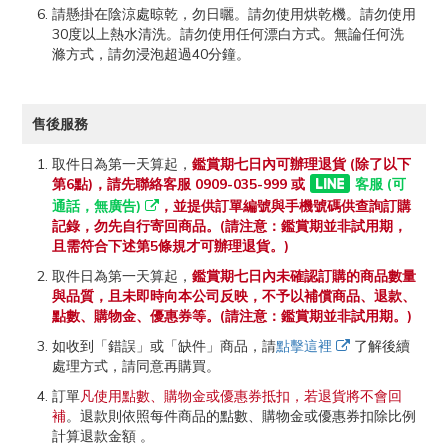
請懸掛在陰涼處晾乾，勿日曬。請勿使用烘乾機。請勿使用
30度以上熱水清洗。請勿使用任何漂白方式。無論任何洗
滌方式，請勿浸泡超過40分鐘。
售後服務
取件日為第一天算起，
鑑賞期七日內可辦理退貨 (除了以下
第6點)，請先聯絡客服 0909-035-999 或
客服 (可
通話，無廣告)
，並提供訂單編號與手機號碼供查詢訂購
記錄，勿先自行寄回商品。(請注意：鑑賞期並非試用期，
且需符合下述第5條規才可辦理退貨。)
取件日為第一天算起，
鑑賞期七日內未確認訂購的商品數量
與品質，且未即時向本公司反映，不予以補償商品、退款、
點數、購物金、優惠券等。(請注意：鑑賞期並非試用期。)
如收到「錯誤」或「缺件」商品，請
點擊這裡
了解後續
處理方式，請同意再購買。
訂單
凡使用點數、購物金或優惠券抵扣，若退貨將不會回
補
。退款則依照每件商品的點數、購物金或優惠券扣除比例
計算退款金額 。