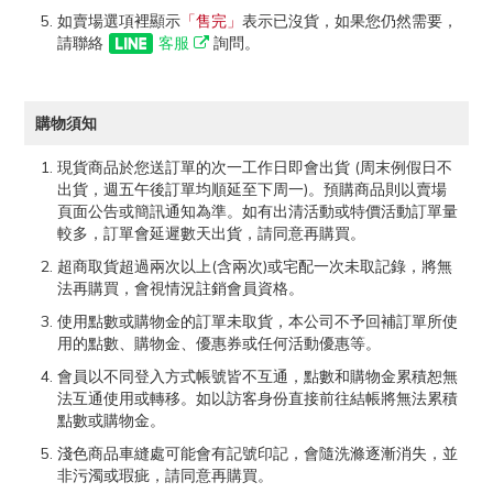
如賣場選項裡顯示
「售完」
表示已沒貨，如果您仍然需要，
請聯絡
客服
詢問。
購物須知
現貨商品於您送訂單的次一工作日即會出貨 (周末例假日不
出貨，週五午後訂單均順延至下周一)。預購商品則以賣場
頁面公告或簡訊通知為準。如有出清活動或特價活動訂單量
較多，訂單會延遲數天出貨，請同意再購買。
超商取貨超過兩次以上(含兩次)或宅配一次未取記錄，將無
法再購買，會視情況註銷會員資格。
使用點數或購物金的訂單未取貨，本公司不予回補訂單所使
用的點數、購物金、優惠券或任何活動優惠等。
會員以不同登入方式帳號皆不互通，點數和購物金累積恕無
法互通使用或轉移。如以訪客身份直接前往結帳將無法累積
點數或購物金。
淺色商品車縫處可能會有記號印記，會隨洗滌逐漸消失，並
非污濁或瑕疵，請同意再購買。