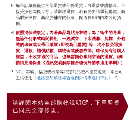
每筆訂單僅提供全部退貨或部份退貨，可退款或購物金。不
接受換色或換尺寸，請辦理退貨，若有需要請重新購買。商
品瑕疵換貨、商品少補寄的狀況，配送費用均由本公司負
擔。
依照消保法規定，內著商品為貼身衣物，為了衛生的考量，
無論任何形式時間長短，一經試穿、下水洗滌、剪標、外包
裝的珠鍊或束帶己破壞 (即視為己購買) 等，均不接受退換
貨、退款、補償點數、購物金或優惠券等。確保所有訂購人
權益，不收穿過的商品，也無需擔心拿到穿過的退貨。(詳
情請見消保會《通訊交易解除權合理例外情事適用準則》)
NG、零碼、福袋或出清等特定商品恕不接受退貨，本公司
主張使用
《通訊交易解除權合理例外情事適用準則》
。
請詳閱本站全部
購物說明
，下單即視
已同意全部條規。