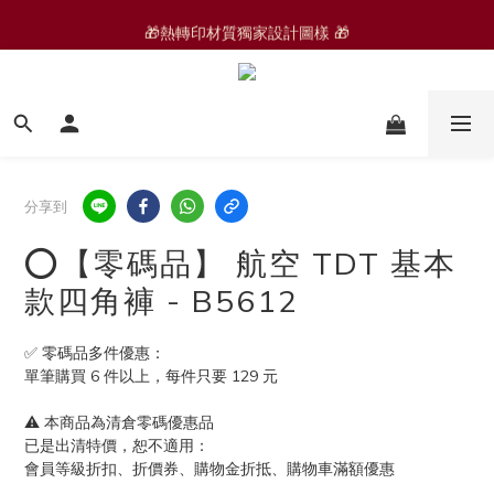
🎁熱轉印材質獨家設計圖樣 🎁
🆕 運動褲/家居褲
🟩零碼品🟩 
🆕 運動褲/家居褲
分享到
⭕️【零碼品】 航空 TDT 基本
款四角褲 - B5612
✅ 零碼品多件優惠：
單筆購買 6 件以上，每件只要 129 元
⚠️ 本商品為清倉零碼優惠品
已是出清特價，恕不適用：
會員等級折扣、折價券、購物金折抵、購物車滿額優惠