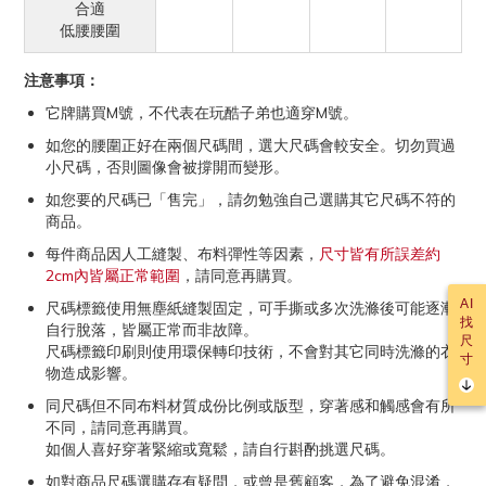
合適
低腰腰圍
注意事項：
它牌購買M號，不代表在玩酷子弟也適穿M號。
如您的腰圍正好在兩個尺碼間，選大尺碼會較安全。切勿買過
小尺碼，否則圖像會被撐開而變形。
如您要的尺碼已「售完」，請勿勉強自己選購其它尺碼不符的
商品。
每件商品因人工縫製、布料彈性等因素，
尺寸皆有所誤差約
2cm內皆屬正常範圍
，請同意再購買。
AI
尺碼標籤使用無塵紙縫製固定，可手撕或多次洗滌後可能逐漸
找
自行脫落，皆屬正常而非故障。
尺
尺碼標籤印刷則使用環保轉印技術，不會對其它同時洗滌的衣
寸
物造成影響。
同尺碼但不同布料材質成份比例或版型，穿著感和觸感會有所
不同，請同意再購買。
如個人喜好穿著緊縮或寬鬆，請自行斟酌挑選尺碼。
如對商品尺碼選購存有疑問，或曾是舊顧客，為了避免混淆，