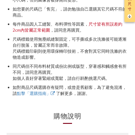
小尺碼，否則圖像會被撐開而變形。
尺
如您要的尺碼已「售完」，請勿勉強自己選購其它尺碼不符的
寸
商品。
每件商品因人工縫製、布料彈性等因素，
尺寸皆有所誤差約
2cm內皆屬正常範圍
，請同意再購買。
尺碼標籤使用無塵紙縫製固定，可手撕或多次洗滌後可能逐漸
自行脫落，皆屬正常而非故障。
尺碼標籤印刷則使用環保轉印技術，不會對其它同時洗滌的衣
物造成影響。
同尺碼但不同布料材質成份比例或版型，穿著感和觸感會有所
不同，請同意再購買。
如個人喜好穿著緊縮或寬鬆，請自行斟酌挑選尺碼。
如對商品尺碼選購存有疑問，或曾是舊顧客，為了避免混淆，
請
點擊「選購指南」
了解更多，謝謝。
購物說明