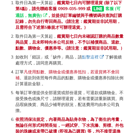
取件日為第一天算起，
鑑賞期七日內可辦理退貨 (除了以下
第6點)，請先聯絡客服 0909-035-999 或
客服 (可
通話，無廣告)
，並提供訂單編號與手機號碼供查詢訂購
記錄，勿先自行寄回商品。(請注意：鑑賞期並非試用期，
且需符合下述第5條規才可辦理退貨。)
取件日為第一天算起，
鑑賞期七日內未確認訂購的商品數量
與品質，且未即時向本公司反映，不予以補償商品、退款、
點數、購物金、優惠券等。(請注意：鑑賞期並非試用期。)
如收到「錯誤」或「缺件」商品，請
點擊這裡
了解後續
處理方式，請同意再購買。
訂單
凡使用點數、購物金或優惠券抵扣，若退貨將不會回
補
。退款則依照每件商品的點數、購物金或優惠券扣除比例
計算退款金額 。
每筆訂單僅提供全部退貨或部份退貨，可退款或購物金。不
接受換色或換尺寸，請辦理退貨，若有需要請重新購買。商
品瑕疵換貨、商品少補寄的狀況，配送費用均由本公司負
擔。
依照消保法規定，內著商品為貼身衣物，為了衛生的考量，
無論任何形式時間長短，一經試穿、下水洗滌、剪標、外包
裝的珠鍊或束帶己破壞 (即視為己購買) 等，均不接受退換