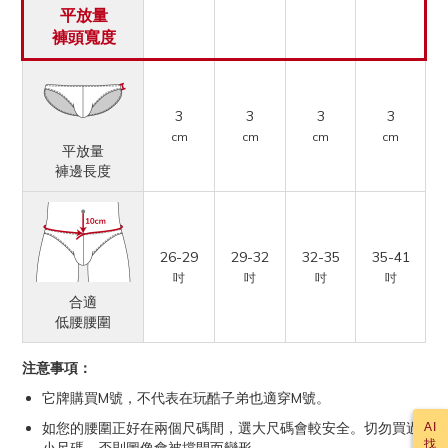
平放量
褲頭寬度
3
3
3
3
cm
cm
cm
cm
平放量
褲邊長度
26-29
29-32
32-35
35-41
吋
吋
吋
吋
合適
低腰腰圍
注意事項：
它牌購買M號，不代表在玩酷子弟也適穿M號。
如您的腰圍正好在兩個尺碼間，選大尺碼會較安全。切勿買過
AI
找