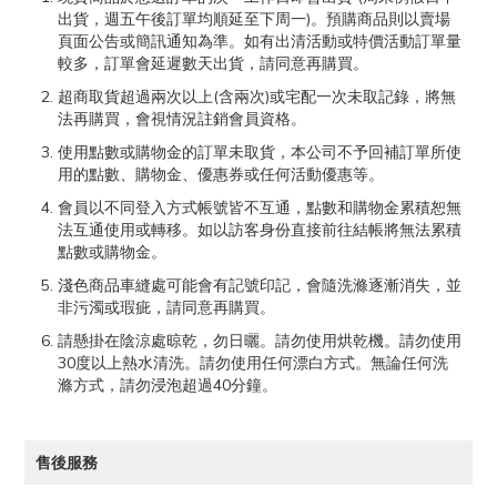
出貨，週五午後訂單均順延至下周一)。預購商品則以賣場
頁面公告或簡訊通知為準。如有出清活動或特價活動訂單量
較多，訂單會延遲數天出貨，請同意再購買。
超商取貨超過兩次以上(含兩次)或宅配一次未取記錄，將無
法再購買，會視情況註銷會員資格。
使用點數或購物金的訂單未取貨，本公司不予回補訂單所使
用的點數、購物金、優惠券或任何活動優惠等。
會員以不同登入方式帳號皆不互通，點數和購物金累積恕無
法互通使用或轉移。如以訪客身份直接前往結帳將無法累積
點數或購物金。
淺色商品車縫處可能會有記號印記，會隨洗滌逐漸消失，並
非污濁或瑕疵，請同意再購買。
請懸掛在陰涼處晾乾，勿日曬。請勿使用烘乾機。請勿使用
30度以上熱水清洗。請勿使用任何漂白方式。無論任何洗
滌方式，請勿浸泡超過40分鐘。
售後服務