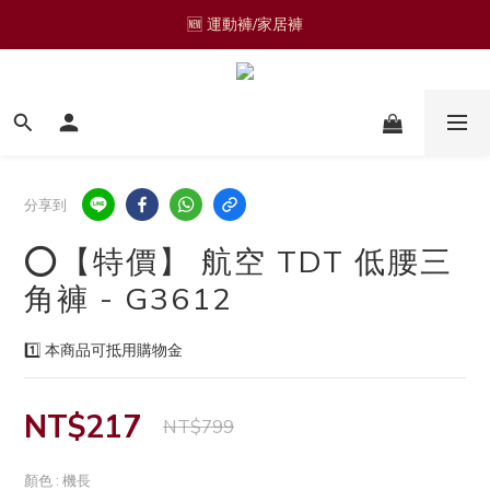
🆕 運動褲/家居褲
🎁熱轉印材質獨家設計圖樣 🎁
🟩零碼品🟩 
🆕 運動褲/家居褲
分享到
⭕️【特價】 航空 TDT 低腰三
角褲 - G3612
1️⃣ 本商品可抵用購物金
NT$217
NT$799
顏色
: 機長