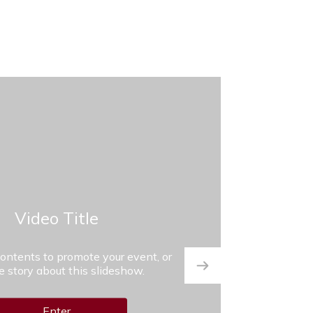
Video Title
contents to promote your event, or
he story about this slideshow.
Enter