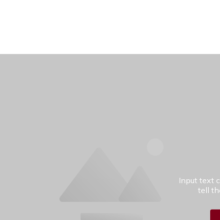
Input text 
tell t